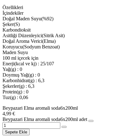
Özellikleri
İçindekiler
Doğal Maden Suyu(%92)
Şeker(S)
Karbondioksit
Asitliği Düzenleyici(Sitrik Asit)
Doğal Aroma Verici(Elma)
Koruyucu(Sodyum Benzoat)
Maden Suyu
100 ml içecek için
Enerji(kcal ve kj) : 25/107
Yağ(g) : 0
Doymuş Yağ(g) : 0
Karbonhidrat(g) : 6,3
Şekerler(g) : 6,3
Protein(g) : 0
Tuz(g) : 0,06
Beypazari Elma aromali soda6x200ml
4,99
€
Beypazari Elma aromali soda6x200ml adet
Sepete Ekle