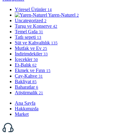
Yöresel Ürünler
14
Yaren-Naturel
2
Uncategorized
2
Turşu ve Konserve
42
Temel Gıda
31
Tatlı sepeti
13
Süt ve Kahvaltılık
135
Mutfak ve Ev
25
İndirimdekiler
33
İçecekler
50
Et-Balık
62
Ekmek ve Fırın
15
Çay-Kahve
31
Bakliyat
85
Baharatlar
6
Atiştirmalik
21
Ana Sayfa
Hakkımızda
Market