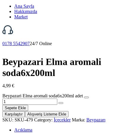
Ana Sayfa
Hakkımızda
Market
0178 5542907
24/7 Online
Beypazari Elma aromali
soda6x200ml
4,99
€
Beypazari Elma aromali soda6x200ml adet
Sepete Ekle
Karşılaştır
Alışveriş Listeme Ekle
SKU:
SKU-479
Category:
İçecekler
Marka:
Beypazarı
Açıklama