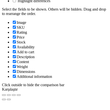
Highlight differences
Select the fields to be shown. Others will be hidden. Drag and drop
to rearrange the order.
Image
SKU
Rating
Price
Stock
Availability
Add to cart
Description
Content
Weight
Dimensions
Additional information
Click outside to hide the comparison bar
Karşılaştır