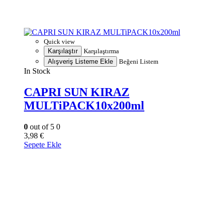
Quick view
Karşılaştır
Karşılaştırma
Alışveriş Listeme Ekle
Beğeni Listem
In Stock
CAPRI SUN KIRAZ
MULTiPACK10x200ml
0
out of 5
0
3,98
€
Sepete Ekle