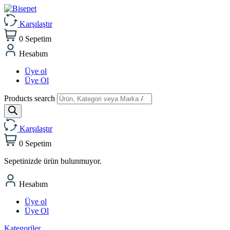
Karşılaştır
0
Sepetim
Hesabım
Üye ol
Üye Ol
Products search
Karşılaştır
0
Sepetim
Sepetinizde ürün bulunmuyor.
Hesabım
Üye ol
Üye Ol
Kategoriler