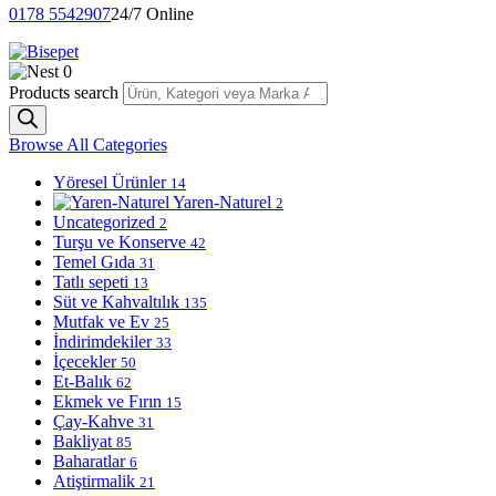
0178 5542907
24/7 Online
0
Products search
Browse All Categories
Yöresel Ürünler
14
Yaren-Naturel
2
Uncategorized
2
Turşu ve Konserve
42
Temel Gıda
31
Tatlı sepeti
13
Süt ve Kahvaltılık
135
Mutfak ve Ev
25
İndirimdekiler
33
İçecekler
50
Et-Balık
62
Ekmek ve Fırın
15
Çay-Kahve
31
Bakliyat
85
Baharatlar
6
Atiştirmalik
21