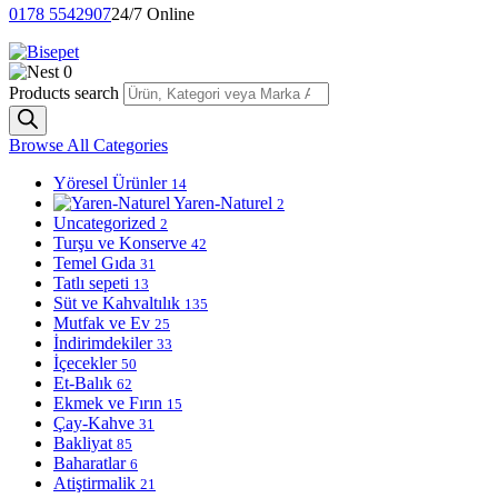
0178 5542907
24/7 Online
0
Products search
Browse All Categories
Yöresel Ürünler
14
Yaren-Naturel
2
Uncategorized
2
Turşu ve Konserve
42
Temel Gıda
31
Tatlı sepeti
13
Süt ve Kahvaltılık
135
Mutfak ve Ev
25
İndirimdekiler
33
İçecekler
50
Et-Balık
62
Ekmek ve Fırın
15
Çay-Kahve
31
Bakliyat
85
Baharatlar
6
Atiştirmalik
21