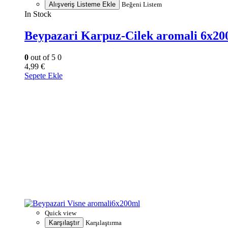
Alışveriş Listeme Ekle
Beğeni Listem
In Stock
Beypazari Karpuz-Cilek aromali 6x20
0
out of 5
0
4,99
€
Sepete Ekle
Quick view
Karşılaştır
Karşılaştırma