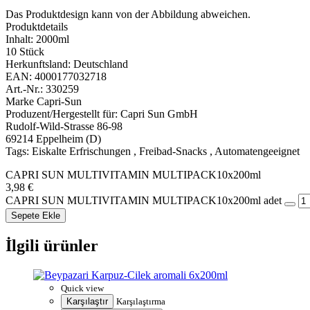
Das Produktdesign kann von der Abbildung abweichen.
Produktdetails
Inhalt: 2000ml
10 Stück
Herkunftsland: Deutschland
EAN: 4000177032718
Art.-Nr.: 330259
Marke Capri-Sun
Produzent/Hergestellt für: Capri Sun GmbH
Rudolf-Wild-Strasse 86-98
69214 Eppelheim (D)
Tags: Eiskalte Erfrischungen , Freibad-Snacks , Automatengeeignet
CAPRI SUN MULTIVITAMIN MULTIPACK10x200ml
3,98
€
CAPRI SUN MULTIVITAMIN MULTIPACK10x200ml adet
Sepete Ekle
İlgili ürünler
Quick view
Karşılaştır
Karşılaştırma