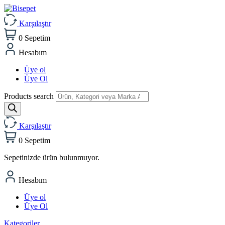
Karşılaştır
0
Sepetim
Hesabım
Üye ol
Üye Ol
Products search
Karşılaştır
0
Sepetim
Sepetinizde ürün bulunmuyor.
Hesabım
Üye ol
Üye Ol
Kategoriler