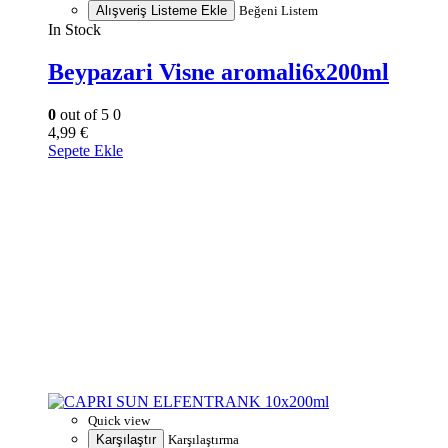
Alışveriş Listeme Ekle
Beğeni Listem
In Stock
Beypazari Visne aromali6x200ml
0
out of 5
0
4,99
€
Sepete Ekle
Quick view
Karşılaştır
Karşılaştırma