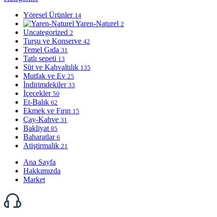
Yöresel Ürünler
14
Yaren-Naturel
2
Uncategorized
2
Turşu ve Konserve
42
Temel Gıda
31
Tatlı sepeti
13
Süt ve Kahvaltılık
135
Mutfak ve Ev
25
İndirimdekiler
33
İçecekler
50
Et-Balık
62
Ekmek ve Fırın
15
Çay-Kahve
31
Bakliyat
85
Baharatlar
6
Atiştirmalik
21
Ana Sayfa
Hakkımızda
Market