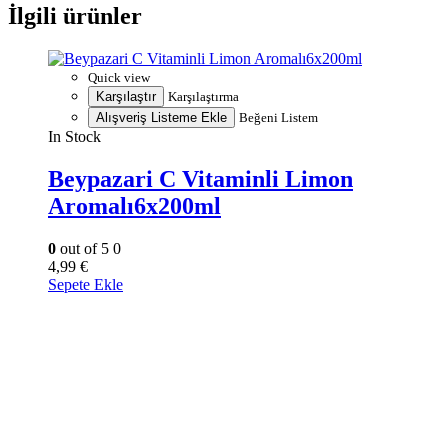
İlgili ürünler
Quick view
Karşılaştır
Karşılaştırma
Alışveriş Listeme Ekle
Beğeni Listem
In Stock
Beypazari C Vitaminli Limon
Aromalı6x200ml
0
out of 5
0
4,99
€
Sepete Ekle