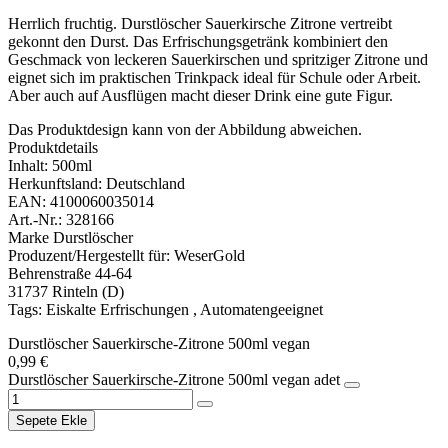
Herrlich fruchtig. Durstlöscher Sauerkirsche Zitrone vertreibt
gekonnt den Durst. Das Erfrischungsgetränk kombiniert den
Geschmack von leckeren Sauerkirschen und spritziger Zitrone und
eignet sich im praktischen Trinkpack ideal für Schule oder Arbeit.
Aber auch auf Ausflügen macht dieser Drink eine gute Figur.
Das Produktdesign kann von der Abbildung abweichen.
Produktdetails
Inhalt: 500ml
Herkunftsland: Deutschland
EAN: 4100060035014
Art.-Nr.: 328166
Marke Durstlöscher
Produzent/Hergestellt für: WeserGold
Behrenstraße 44-64
31737 Rinteln (D)
Tags: Eiskalte Erfrischungen , Automatengeeignet
Durstlöscher Sauerkirsche-Zitrone 500ml vegan
0,99
€
Durstlöscher Sauerkirsche-Zitrone 500ml vegan adet
Sepete Ekle