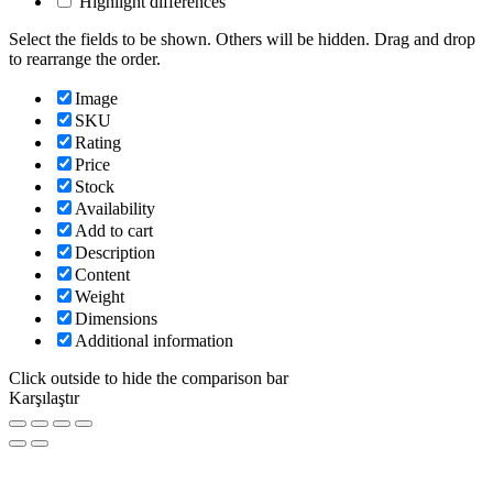
Highlight differences
Select the fields to be shown. Others will be hidden. Drag and drop
to rearrange the order.
Image
SKU
Rating
Price
Stock
Availability
Add to cart
Description
Content
Weight
Dimensions
Additional information
Click outside to hide the comparison bar
Karşılaştır