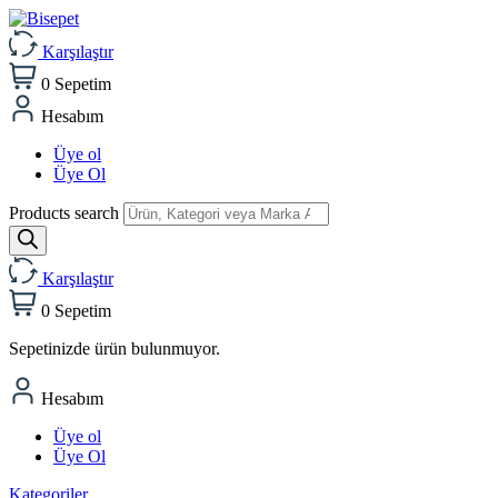
Karşılaştır
0
Sepetim
Hesabım
Üye ol
Üye Ol
Products search
Karşılaştır
0
Sepetim
Sepetinizde ürün bulunmuyor.
Hesabım
Üye ol
Üye Ol
Kategoriler