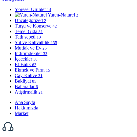
Yöresel Ürünler
14
Yaren-Naturel
2
Uncategorized
2
Turşu ve Konserve
42
Temel Gıda
31
Tatlı sepeti
13
Süt ve Kahvaltılık
135
Mutfak ve Ev
25
İndirimdekiler
33
İçecekler
50
Et-Balık
62
Ekmek ve Fırın
15
Çay-Kahve
31
Bakliyat
85
Baharatlar
6
Atiştirmalik
21
Ana Sayfa
Hakkımızda
Market