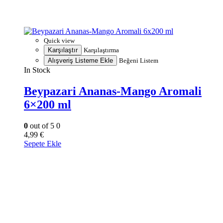
Quick view
Karşılaştır
Karşılaştırma
Alışveriş Listeme Ekle
Beğeni Listem
In Stock
Beypazari Ananas-Mango Aromali
6×200 ml
0
out of 5
0
4,99
€
Sepete Ekle