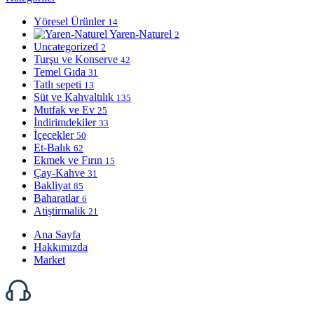
Yöresel Ürünler
14
Yaren-Naturel
2
Uncategorized
2
Turşu ve Konserve
42
Temel Gıda
31
Tatlı sepeti
13
Süt ve Kahvaltılık
135
Mutfak ve Ev
25
İndirimdekiler
33
İçecekler
50
Et-Balık
62
Ekmek ve Fırın
15
Çay-Kahve
31
Bakliyat
85
Baharatlar
6
Atiştirmalik
21
Ana Sayfa
Hakkımızda
Market