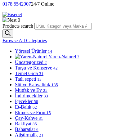
0178 5542907
24/7 Online
0
Products search
Browse All Categories
Yöresel Ürünler
14
Yaren-Naturel
2
Uncategorized
2
Turşu ve Konserve
42
Temel Gıda
31
Tatlı sepeti
13
Süt ve Kahvaltılık
135
Mutfak ve Ev
25
İndirimdekiler
33
İçecekler
50
Et-Balık
62
Ekmek ve Fırın
15
Çay-Kahve
31
Bakliyat
85
Baharatlar
6
Atiştirmalik
21