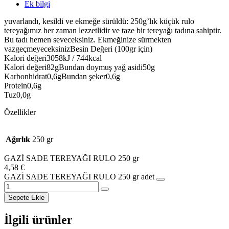
Ek bilgi
yuvarlandı, kesildi ve ekmeğe sürüldü: 250g’lık küçük rulo
tereyağımız her zaman lezzetlidir ve taze bir tereyağı tadına sahiptir.
Bu tadı hemen seveceksiniz. Ekmeğinize sürmekten
vazgeçmeyeceksinizBesin Değeri (100gr için)
Kalori değeri3058kJ / 744kcal
Kalori değeri82gBundan doymuş yağ asidi50g
Karbonhidrat0,6gBundan şeker0,6g
Protein0,6g
Tuz0,0g
Özellikler
Ağırlık
250 gr
GAZİ SADE TEREYAĞI RULO 250 gr
4,58
€
GAZİ SADE TEREYAĞI RULO 250 gr adet
Sepete Ekle
İlgili ürünler