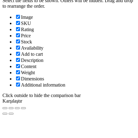
Select the fields to be shown. Others will be hidden. Drag and drop
to rearrange the order.
Image
SKU
Rating
Price
Stock
Availability
Add to cart
Description
Content
Weight
Dimensions
Additional information
Click outside to hide the comparison bar
Karşılaştır