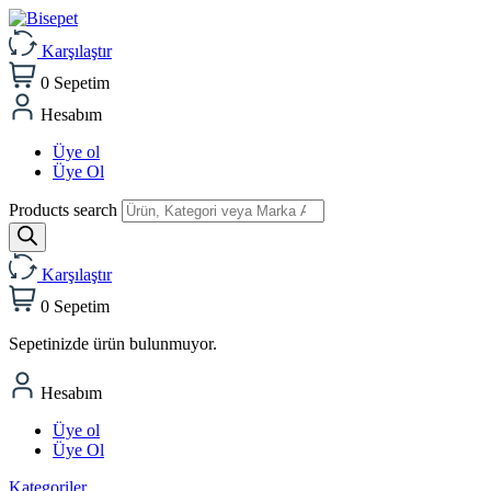
Karşılaştır
0
Sepetim
Hesabım
Üye ol
Üye Ol
Products search
Karşılaştır
0
Sepetim
Sepetinizde ürün bulunmuyor.
Hesabım
Üye ol
Üye Ol
Kategoriler