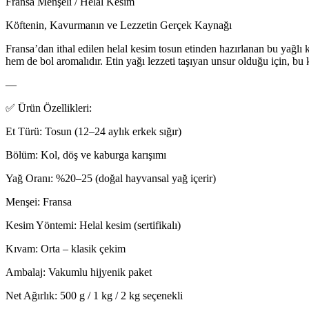
Fransa Menşeli / Helal Kesim
Köftenin, Kavurmanın ve Lezzetin Gerçek Kaynağı
Fransa’dan ithal edilen helal kesim tosun etinden hazırlanan bu yağlı
hem de bol aromalıdır. Etin yağı lezzeti taşıyan unsur olduğu için, b
—
✅ Ürün Özellikleri:
Et Türü: Tosun (12–24 aylık erkek sığır)
Bölüm: Kol, döş ve kaburga karışımı
Yağ Oranı: %20–25 (doğal hayvansal yağ içerir)
Menşei: Fransa
Kesim Yöntemi: Helal kesim (sertifikalı)
Kıvam: Orta – klasik çekim
Ambalaj: Vakumlu hijyenik paket
Net Ağırlık: 500 g / 1 kg / 2 kg seçenekli