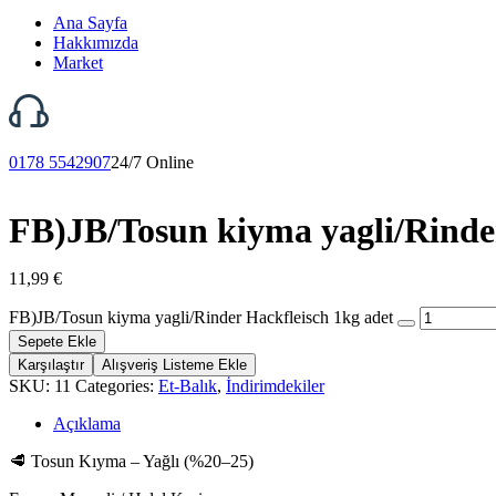
Ana Sayfa
Hakkımızda
Market
0178 5542907
24/7 Online
FB)JB/Tosun kiyma yagli/Rinde
11,99
€
FB)JB/Tosun kiyma yagli/Rinder Hackfleisch 1kg adet
Sepete Ekle
Karşılaştır
Alışveriş Listeme Ekle
SKU:
11
Categories:
Et-Balık
,
İndirimdekiler
Açıklama
🥩 Tosun Kıyma – Yağlı (%20–25)