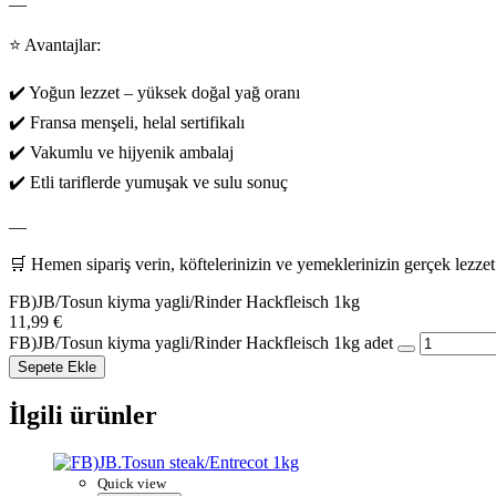
—
⭐ Avantajlar:
✔️ Yoğun lezzet – yüksek doğal yağ oranı
✔️ Fransa menşeli, helal sertifikalı
✔️ Vakumlu ve hijyenik ambalaj
✔️ Etli tariflerde yumuşak ve sulu sonuç
—
🛒 Hemen sipariş verin, köftelerinizin ve yemeklerinizin gerçek lezzet
FB)JB/Tosun kiyma yagli/Rinder Hackfleisch 1kg
11,99
€
FB)JB/Tosun kiyma yagli/Rinder Hackfleisch 1kg adet
Sepete Ekle
İlgili ürünler
Quick view