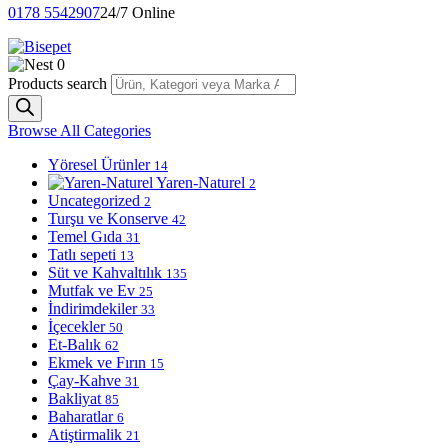
0178 5542907
24/7 Online
0
Products search
Browse All Categories
Yöresel Ürünler
14
Yaren-Naturel
2
Uncategorized
2
Turşu ve Konserve
42
Temel Gıda
31
Tatlı sepeti
13
Süt ve Kahvaltılık
135
Mutfak ve Ev
25
İndirimdekiler
33
İçecekler
50
Et-Balık
62
Ekmek ve Fırın
15
Çay-Kahve
31
Bakliyat
85
Baharatlar
6
Atiştirmalik
21