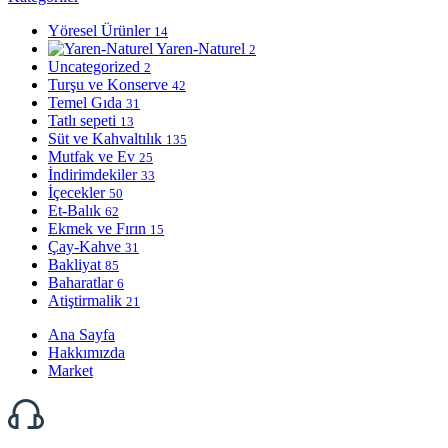
Yöresel Ürünler
14
Yaren-Naturel
2
Uncategorized
2
Turşu ve Konserve
42
Temel Gıda
31
Tatlı sepeti
13
Süt ve Kahvaltılık
135
Mutfak ve Ev
25
İndirimdekiler
33
İçecekler
50
Et-Balık
62
Ekmek ve Fırın
15
Çay-Kahve
31
Bakliyat
85
Baharatlar
6
Atiştirmalik
21
Ana Sayfa
Hakkımızda
Market