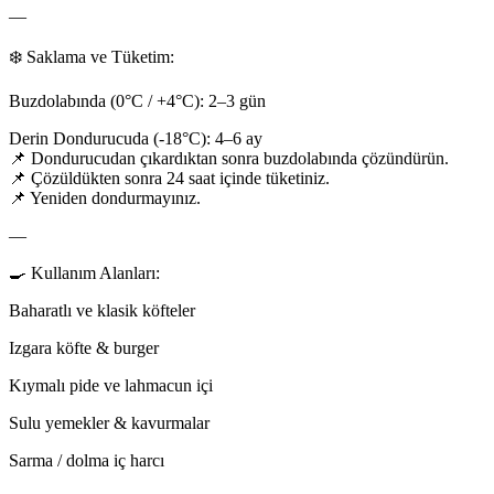
—
❄️ Saklama ve Tüketim:
Buzdolabında (0°C / +4°C): 2–3 gün
Derin Dondurucuda (-18°C): 4–6 ay
📌 Dondurucudan çıkardıktan sonra buzdolabında çözündürün.
📌 Çözüldükten sonra 24 saat içinde tüketiniz.
📌 Yeniden dondurmayınız.
—
🍳 Kullanım Alanları:
Baharatlı ve klasik köfteler
Izgara köfte & burger
Kıymalı pide ve lahmacun içi
Sulu yemekler & kavurmalar
Sarma / dolma iç harcı