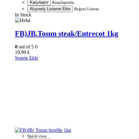
Karşılaştır
Karşılaştırma
Alışveriş Listeme Ekle
Beğeni Listem
In Stock
FB)JB.Tosun steak/Entrecot 1kg
0
out of 5
0
19,99
€
Sepete Ekle
Quick view