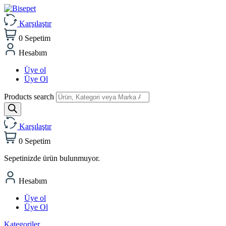
Karşılaştır
0
Sepetim
Hesabım
Üye ol
Üye Ol
Products search
Karşılaştır
0
Sepetim
Sepetinizde ürün bulunmuyor.
Hesabım
Üye ol
Üye Ol
Kategoriler