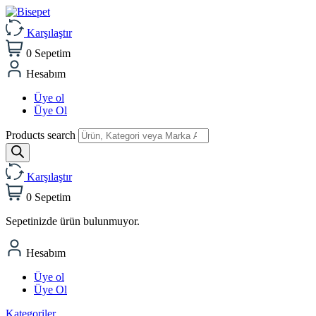
Karşılaştır
0
Sepetim
Hesabım
Üye ol
Üye Ol
Products search
Karşılaştır
0
Sepetim
Sepetinizde ürün bulunmuyor.
Hesabım
Üye ol
Üye Ol
Kategoriler