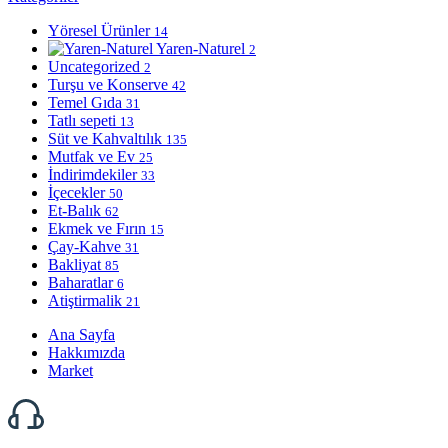
Yöresel Ürünler
14
Yaren-Naturel
2
Uncategorized
2
Turşu ve Konserve
42
Temel Gıda
31
Tatlı sepeti
13
Süt ve Kahvaltılık
135
Mutfak ve Ev
25
İndirimdekiler
33
İçecekler
50
Et-Balık
62
Ekmek ve Fırın
15
Çay-Kahve
31
Bakliyat
85
Baharatlar
6
Atiştirmalik
21
Ana Sayfa
Hakkımızda
Market