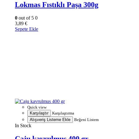
Lokmas Fıstıklı Paşa 300g
0
out of 5
0
3,89
€
Sepete Ekle
Quick view
Karşılaştır
Karşılaştırma
Alışveriş Listeme Ekle
Beğeni Listem
In Stock
Caju kavrulmus 400 gr