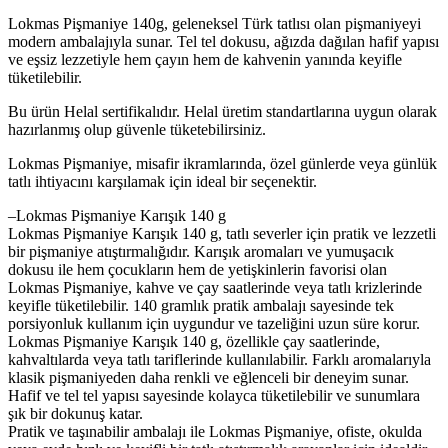
Lokmas Pişmaniye 140g, geleneksel Türk tatlısı olan pişmaniyeyi
modern ambalajıyla sunar. Tel tel dokusu, ağızda dağılan hafif yapısı
ve eşsiz lezzetiyle hem çayın hem de kahvenin yanında keyifle
tüketilebilir.
Bu ürün Helal sertifikalıdır. Helal üretim standartlarına uygun olarak
hazırlanmış olup güvenle tüketebilirsiniz.
Lokmas Pişmaniye, misafir ikramlarında, özel günlerde veya günlük
tatlı ihtiyacını karşılamak için ideal bir seçenektir.
–Lokmas Pişmaniye Karışık 140 g
Lokmas Pişmaniye Karışık 140 g, tatlı severler için pratik ve lezzetli
bir pişmaniye atıştırmalığıdır. Karışık aromaları ve yumuşacık
dokusu ile hem çocukların hem de yetişkinlerin favorisi olan
Lokmas Pişmaniye, kahve ve çay saatlerinde veya tatlı krizlerinde
keyifle tüketilebilir. 140 gramlık pratik ambalajı sayesinde tek
porsiyonluk kullanım için uygundur ve tazeliğini uzun süre korur.
Lokmas Pişmaniye Karışık 140 g, özellikle çay saatlerinde,
kahvaltılarda veya tatlı tariflerinde kullanılabilir. Farklı aromalarıyla
klasik pişmaniyeden daha renkli ve eğlenceli bir deneyim sunar.
Hafif ve tel tel yapısı sayesinde kolayca tüketilebilir ve sunumlara
şık bir dokunuş katar.
Pratik ve taşınabilir ambalajı ile Lokmas Pişmaniye, ofiste, okulda