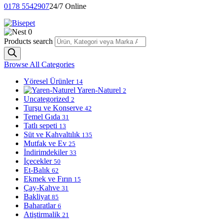
0178 5542907
24/7 Online
0
Products search
Browse All Categories
Yöresel Ürünler
14
Yaren-Naturel
2
Uncategorized
2
Turşu ve Konserve
42
Temel Gıda
31
Tatlı sepeti
13
Süt ve Kahvaltılık
135
Mutfak ve Ev
25
İndirimdekiler
33
İçecekler
50
Et-Balık
62
Ekmek ve Fırın
15
Çay-Kahve
31
Bakliyat
85
Baharatlar
6
Atiştirmalik
21