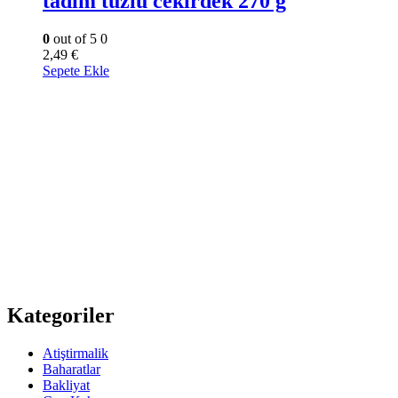
tadim tuzlu cekirdek 270 g
0
out of 5
0
2,49
€
Sepete Ekle
Kategoriler
Atiştirmalik
Baharatlar
Bakliyat