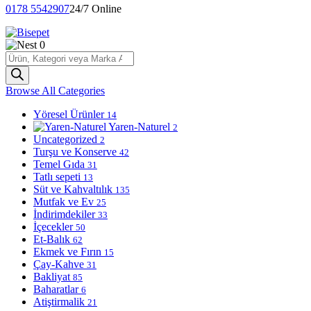
0178 5542907
24/7 Online
0
Products
search
Browse All Categories
Yöresel Ürünler
14
Yaren-Naturel
2
Uncategorized
2
Turşu ve Konserve
42
Temel Gıda
31
Tatlı sepeti
13
Süt ve Kahvaltılık
135
Mutfak ve Ev
25
İndirimdekiler
33
İçecekler
50
Et-Balık
62
Ekmek ve Fırın
15
Çay-Kahve
31
Bakliyat
85
Baharatlar
6
Atiştirmalik
21