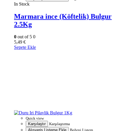
In Stock
Marmara ince (Köftelik) Bulgur
2.5Kg
0
out of 5
0
5,49
€
Sepete Ekle
Quick view
Karşılaştır
Karşılaştırma
Alışveriş Listeme Ekle
Beğeni Listem