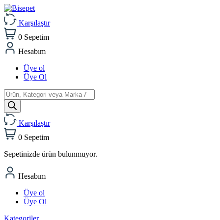
Karşılaştır
0
Sepetim
Hesabım
Üye ol
Üye Ol
Products
search
Karşılaştır
0
Sepetim
Sepetinizde ürün bulunmuyor.
Hesabım
Üye ol
Üye Ol
Kategoriler