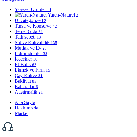
Yöresel Ürünler
14
Yaren-Naturel
2
Uncategorized
2
Turşu ve Konserve
42
Temel Gıda
31
Tatlı sepeti
13
Süt ve Kahvaltılık
135
Mutfak ve Ev
25
İndirimdekiler
33
İçecekler
50
Et-Balık
62
Ekmek ve Fırın
15
Çay-Kahve
31
Bakliyat
85
Baharatlar
6
Atiştirmalik
21
Ana Sayfa
Hakkımızda
Market