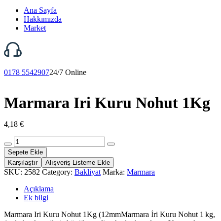
Ana Sayfa
Hakkımızda
Market
0178 5542907
24/7 Online
Marmara Iri Kuru Nohut 1Kg
4,18
€
Marmara
Iri
Sepete Ekle
Kuru
Karşılaştır
Alışveriş Listeme Ekle
Nohut
SKU:
2582
Category:
Bakliyat
Marka:
Marmara
1Kg
adet
Açıklama
Ek bilgi
Marmara Iri Kuru Nohut 1Kg (12mmMarmara İri Kuru Nohut 1 kg,