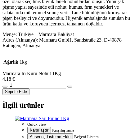
özel olarak seçilmiş büyük taneli nohutlardan oluşur. Yumuşak
pişme yapısı sayesinde etli nohut, humus, fırın yemekleri ve
salatalarda mükemmel sonuç verir. Tane bütünlüğünü koruyarak
pişer, besleyici ve doyurucudur. Hijyenik ambalajında sunulan bu
ürün katkı ve koruyucu içermez, tamamen doğaldır.
Menşe: Türkiye – Marmara Bakliyat
Adres (Almanya): Marmara GmbH, Sandstraße 23, D‑40878
Ratingen, Almanya
Ağırlık
1kg
Marmara Iri Kuru Nohut 1Kg
4,18
€
Marmara
Iri
Sepete Ekle
Kuru
Nohut
İlgili ürünler
1Kg
adet
Quick view
Karşılaştır
Karşılaştırma
Alışveriş Listeme Ekle
Beğeni Listem