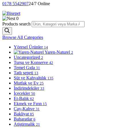
0178 5542907
24/7 Online
0
Products search
Browse All Categories
Yöresel Ürünler
14
Yaren-Naturel
2
Uncategorized
2
Turşu ve Konserve
42
Temel Gıda
31
Tatlı sepeti
13
Süt ve Kahvaltılık
135
Mutfak ve Ev
25
İndirimdekiler
33
İçecekler
50
Et-Balık
62
Ekmek ve Fırın
15
Çay-Kahve
31
Bakliyat
85
Baharatlar
6
Atiştirmalik
21