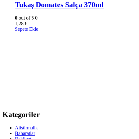
Tukaş Domates Salça 370ml
0
out of 5
0
1,28
€
Sepete Ekle
Kategoriler
Atiştirmalik
Baharatlar
Bakliyat