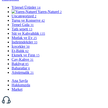
Yöresel Ürünler
14
Yaren-Naturel
2
Uncategorized
2
Turşu ve Konserve
42
Temel Gıda
31
Tatlı sepeti
13
Süt ve Kahvaltılık
135
Mutfak ve Ev
25
İndirimdekiler
33
İçecekler
50
Et-Balık
62
Ekmek ve Fırın
15
Çay-Kahve
31
Bakliyat
85
Baharatlar
6
Atiştirmalik
21
Ana Sayfa
Hakkımızda
Market