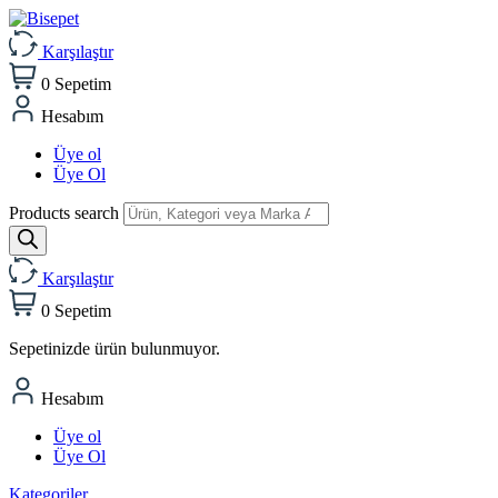
Karşılaştır
0
Sepetim
Hesabım
Üye ol
Üye Ol
Products search
Karşılaştır
0
Sepetim
Sepetinizde ürün bulunmuyor.
Hesabım
Üye ol
Üye Ol
Kategoriler