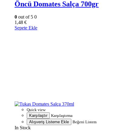
Öncü Domates Salça 700gr
0
out of 5
0
1,48
€
Sepete Ekle
Quick view
Karşılaştır
Karşılaştırma
Alışveriş Listeme Ekle
Beğeni Listem
In Stock