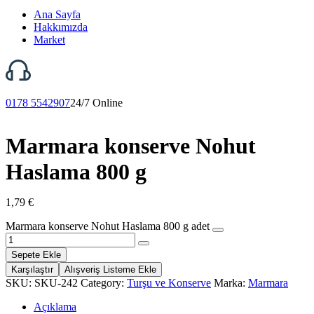
Ana Sayfa
Hakkımızda
Market
0178 5542907
24/7 Online
Marmara konserve Nohut
Haslama 800 g
1,79
€
Marmara konserve Nohut Haslama 800 g adet
Sepete Ekle
Karşılaştır
Alışveriş Listeme Ekle
SKU:
SKU-242
Category:
Turşu ve Konserve
Marka:
Marmara
Açıklama