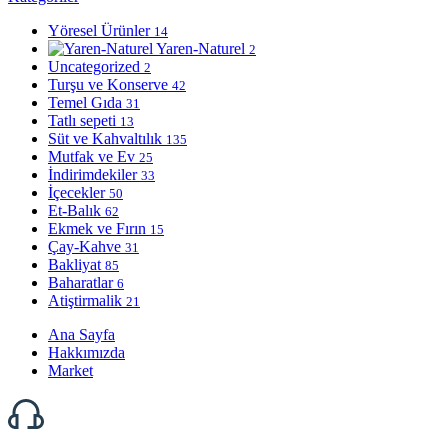
Yöresel Ürünler
14
Yaren-Naturel
2
Uncategorized
2
Turşu ve Konserve
42
Temel Gıda
31
Tatlı sepeti
13
Süt ve Kahvaltılık
135
Mutfak ve Ev
25
İndirimdekiler
33
İçecekler
50
Et-Balık
62
Ekmek ve Fırın
15
Çay-Kahve
31
Bakliyat
85
Baharatlar
6
Atiştirmalik
21
Ana Sayfa
Hakkımızda
Market