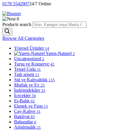
0178 5542907
24/7 Online
0
Products search
Browse All Categories
Yöresel Ürünler
14
Yaren-Naturel
2
Uncategorized
2
Turşu ve Konserve
42
Temel Gıda
31
Tatlı sepeti
13
Süt ve Kahvaltılık
135
Mutfak ve Ev
25
İndirimdekiler
33
İçecekler
50
Et-Balık
62
Ekmek ve Fırın
15
Çay-Kahve
31
Bakliyat
85
Baharatlar
6
Atiştirmalik
21