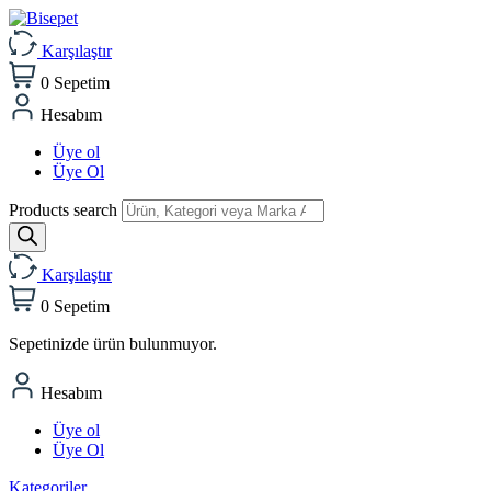
Karşılaştır
0
Sepetim
Hesabım
Üye ol
Üye Ol
Products search
Karşılaştır
0
Sepetim
Sepetinizde ürün bulunmuyor.
Hesabım
Üye ol
Üye Ol
Kategoriler