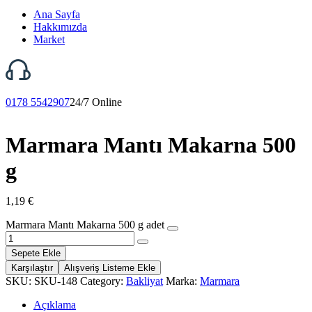
Ana Sayfa
Hakkımızda
Market
0178 5542907
24/7 Online
Marmara Mantı Makarna 500
g
1,19
€
Marmara Mantı Makarna 500 g adet
Sepete Ekle
Karşılaştır
Alışveriş Listeme Ekle
SKU:
SKU-148
Category:
Bakliyat
Marka:
Marmara
Açıklama