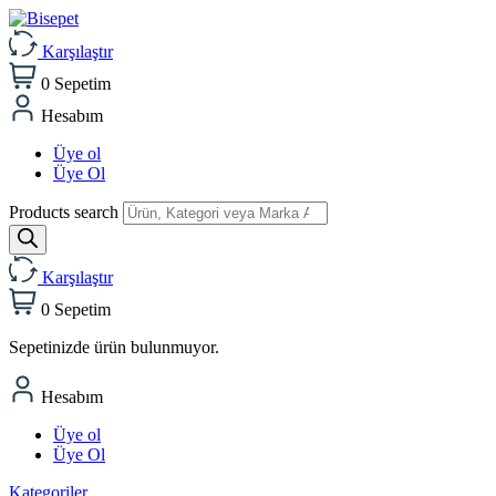
Karşılaştır
0
Sepetim
Hesabım
Üye ol
Üye Ol
Products search
Karşılaştır
0
Sepetim
Sepetinizde ürün bulunmuyor.
Hesabım
Üye ol
Üye Ol
Kategoriler