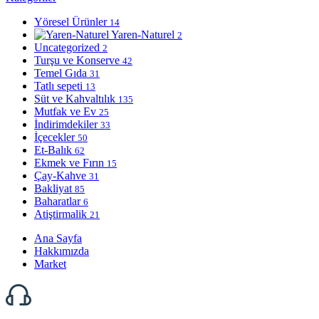
Yöresel Ürünler
14
Yaren-Naturel
2
Uncategorized
2
Turşu ve Konserve
42
Temel Gıda
31
Tatlı sepeti
13
Süt ve Kahvaltılık
135
Mutfak ve Ev
25
İndirimdekiler
33
İçecekler
50
Et-Balık
62
Ekmek ve Fırın
15
Çay-Kahve
31
Bakliyat
85
Baharatlar
6
Atiştirmalik
21
Ana Sayfa
Hakkımızda
Market