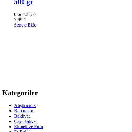
500 gr
0
out of 5
0
7,99
€
Sepete Ekle
Kategoriler
Atiştirmalik
Baharatlar
Bakliyat
Çay-Kahve
Ekmek ve Fırın
Et-Balık