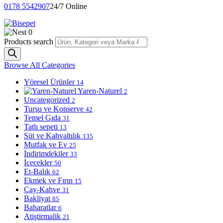
0178 5542907
24/7 Online
0
Products search
Browse All Categories
Yöresel Ürünler
14
Yaren-Naturel
2
Uncategorized
2
Turşu ve Konserve
42
Temel Gıda
31
Tatlı sepeti
13
Süt ve Kahvaltılık
135
Mutfak ve Ev
25
İndirimdekiler
33
İçecekler
50
Et-Balık
62
Ekmek ve Fırın
15
Çay-Kahve
31
Bakliyat
85
Baharatlar
6
Atiştirmalik
21