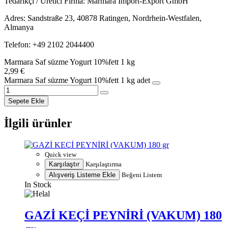
Tedarikçi / Üretici Firma: Marmara Import-Export GmbH
Adres: Sandstraße 23, 40878 Ratingen, Nordrhein-Westfalen,
Almanya
Telefon: +49 2102 2044400
Marmara Saf süzme Yogurt 10%fett 1 kg
2,99
€
Marmara Saf süzme Yogurt 10%fett 1 kg adet
Sepete Ekle
İlgili ürünler
Quick view
Karşılaştır
Karşılaştırma
Alışveriş Listeme Ekle
Beğeni Listem
In Stock
GAZİ KEÇİ PEYNİRİ (VAKUM) 180