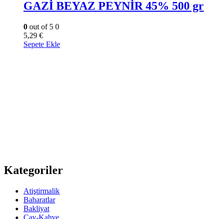
GAZİ BEYAZ PEYNİR 45% 500 gr
0
out of 5
0
5,29
€
Sepete Ekle
Kategoriler
Atiştirmalik
Baharatlar
Bakliyat
Çay-Kahve