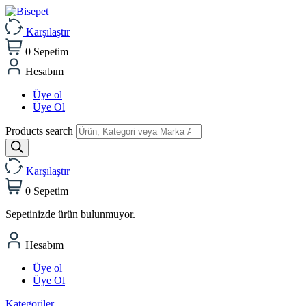
Karşılaştır
0
Sepetim
Hesabım
Üye ol
Üye Ol
Products search
Karşılaştır
0
Sepetim
Sepetinizde ürün bulunmuyor.
Hesabım
Üye ol
Üye Ol
Kategoriler