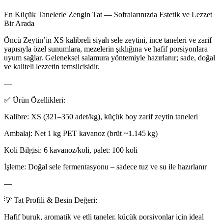
En Küçük Tanelerle Zengin Tat — Sofralarınızda Estetik ve Lezzet
Bir Arada
Öncü Zeytin’in XS kalibreli siyah sele zeytini, ince taneleri ve zarif
yapısıyla özel sunumlara, mezelerin şıklığına ve hafif porsiyonlara
uyum sağlar. Geleneksel salamura yöntemiyle hazırlanır; sade, doğal
ve kaliteli lezzetin temsilcisidir.
—
✅ Ürün Özellikleri:
Kalibre: XS (321–350 adet/kg), küçük boy zarif zeytin taneleri
Ambalaj: Net 1 kg PET kavanoz (brüt ~1.145 kg)
Koli Bilgisi: 6 kavanoz/koli, palet: 100 koli
İşleme: Doğal sele fermentasyonu – sadece tuz ve su ile hazırlanır
—
💡 Tat Profili & Besin Değeri:
Hafif buruk, aromatik ve etli taneler, küçük porsiyonlar için ideal