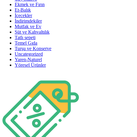
Ekmek ve Fırın
Et-Balık
İçecekler
İndirimdekiler
Mutfak ve Ev
Süt ve Kahvaltılık
Tatlı sepeti
Temel Gıda
Turşu ve Konserve
Uncategorized
Yaren-Naturel
Yöresel Ürünler