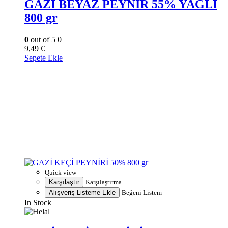
GAZİ BEYAZ PEYNİR 55% YAĞLI
800 gr
0
out of 5
0
9,49
€
Sepete Ekle
Quick view
Karşılaştır
Karşılaştırma
Alışveriş Listeme Ekle
Beğeni Listem
In Stock