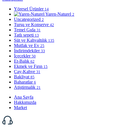
Yöresel Ürünler
14
Yaren-Naturel
2
Uncategorized
2
Turşu ve Konserve
42
Temel Gıda
31
Tatlı sepeti
13
Süt ve Kahvaltılık
135
Mutfak ve Ev
25
İndirimdekiler
33
İçecekler
50
Et-Balık
62
Ekmek ve Fırın
15
Çay-Kahve
31
Bakliyat
85
Baharatlar
6
Atiştirmalik
21
Ana Sayfa
Hakkımızda
Market