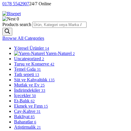
0178 5542907
24/7 Online
0
Products search
Browse All Categories
Yöresel Ürünler
14
Yaren-Naturel
2
Uncategorized
2
Turşu ve Konserve
42
Temel Gıda
31
Tatlı sepeti
13
Süt ve Kahvaltılık
135
Mutfak ve Ev
25
İndirimdekiler
33
İçecekler
50
Et-Balık
62
Ekmek ve Fırın
15
Çay-Kahve
31
Bakliyat
85
Baharatlar
6
Atiştirmalik
21