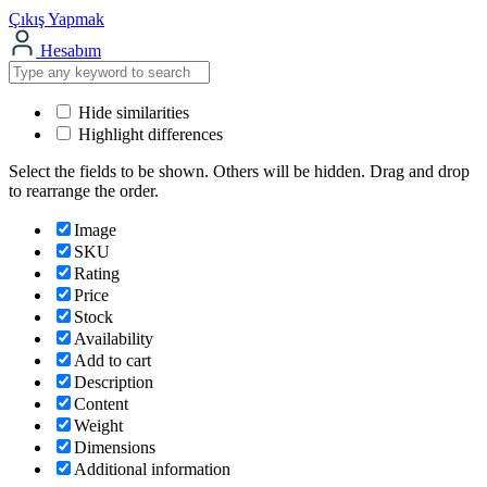
Çıkış Yapmak
Hesabım
Hide similarities
Highlight differences
Select the fields to be shown. Others will be hidden. Drag and drop
to rearrange the order.
Image
SKU
Rating
Price
Stock
Availability
Add to cart
Description
Content
Weight
Dimensions
Additional information