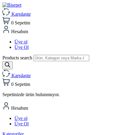
Karşılaştır
0
Sepetim
Hesabım
Üye ol
Üye Ol
Products search
Karşılaştır
0
Sepetim
Sepetinizde ürün bulunmuyor.
Hesabım
Üye ol
Üye Ol
Kategoriler