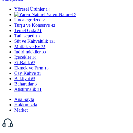
Yöresel Ürünler
14
Yaren-Naturel
2
Uncategorized
2
Turşu ve Konserve
42
Temel Gıda
31
Tatlı sepeti
13
Süt ve Kahvaltılık
135
Mutfak ve Ev
25
İndirimdekiler
33
İçecekler
50
Et-Balık
62
Ekmek ve Fırın
15
Çay-Kahve
31
Bakliyat
85
Baharatlar
6
Atiştirmalik
21
Ana Sayfa
Hakkımızda
Market