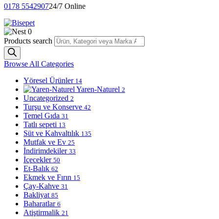
0178 5542907
24/7 Online
0
Products search
Browse All Categories
Yöresel Ürünler
14
Yaren-Naturel
2
Uncategorized
2
Turşu ve Konserve
42
Temel Gıda
31
Tatlı sepeti
13
Süt ve Kahvaltılık
135
Mutfak ve Ev
25
İndirimdekiler
33
İçecekler
50
Et-Balık
62
Ekmek ve Fırın
15
Çay-Kahve
31
Bakliyat
85
Baharatlar
6
Atiştirmalik
21