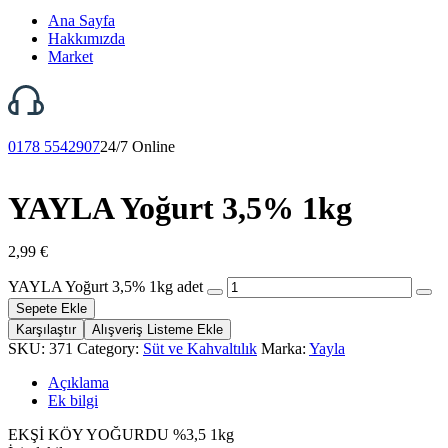
Ana Sayfa
Hakkımızda
Market
0178 5542907
24/7 Online
YAYLA Yoğurt 3,5% 1kg
2,99
€
YAYLA Yoğurt 3,5% 1kg adet
Sepete Ekle
Karşılaştır
Alışveriş Listeme Ekle
SKU:
371
Category:
Süt ve Kahvaltılık
Marka:
Yayla
Açıklama
Ek bilgi
EKŞİ KÖY YOĞURDU %3,5 1kg