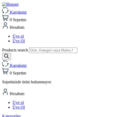
Karşılaştır
0
Sepetim
Hesabım
Üye ol
Üye Ol
Products search
Karşılaştır
0
Sepetim
Sepetinizde ürün bulunmuyor.
Hesabım
Üye ol
Üye Ol
Kategoriler