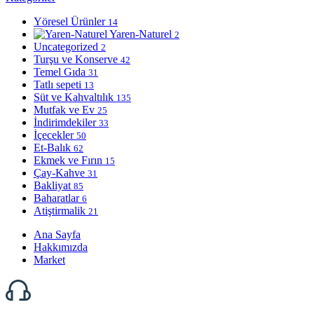
Yöresel Ürünler
14
Yaren-Naturel
2
Uncategorized
2
Turşu ve Konserve
42
Temel Gıda
31
Tatlı sepeti
13
Süt ve Kahvaltılık
135
Mutfak ve Ev
25
İndirimdekiler
33
İçecekler
50
Et-Balık
62
Ekmek ve Fırın
15
Çay-Kahve
31
Bakliyat
85
Baharatlar
6
Atiştirmalik
21
Ana Sayfa
Hakkımızda
Market