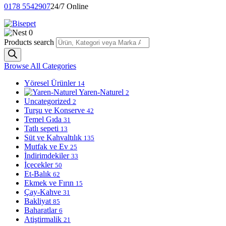
0178 5542907
24/7 Online
0
Products search
Browse All Categories
Yöresel Ürünler
14
Yaren-Naturel
2
Uncategorized
2
Turşu ve Konserve
42
Temel Gıda
31
Tatlı sepeti
13
Süt ve Kahvaltılık
135
Mutfak ve Ev
25
İndirimdekiler
33
İçecekler
50
Et-Balık
62
Ekmek ve Fırın
15
Çay-Kahve
31
Bakliyat
85
Baharatlar
6
Atiştirmalik
21