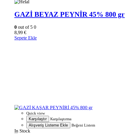
GAZİ BEYAZ PEYNİR 45% 800 gr
0
out of 5
0
8,99
€
Sepete Ekle
Quick view
Karşılaştır
Karşılaştırma
Alışveriş Listeme Ekle
Beğeni Listem
In Stock