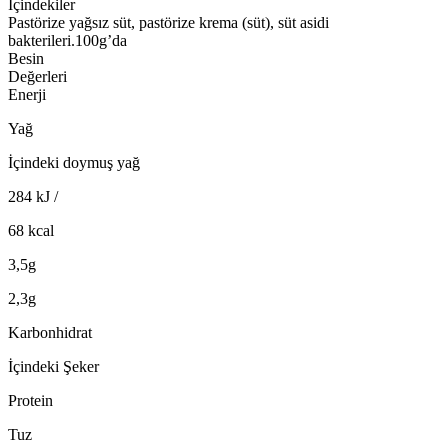
İçindekiler
Pastörize yağsız süt, pastörize krema (süt), süt asidi
bakterileri.100g’da
Besin
Değerleri
Enerji
Yağ
İçindeki doymuş yağ
284 kJ /
68 kcal
3,5g
2,3g
Karbonhidrat
İçindeki Şeker
Protein
Tuz