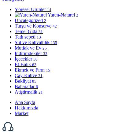
Yöresel Ürünler
14
Yaren-Naturel
2
Uncategorized
2
Turşu ve Konserve
42
Temel Gıda
31
Tatlı sepeti
13
Süt ve Kahvaltılık
135
Mutfak ve Ev
25
İndirimdekiler
33
İçecekler
50
Et-Balık
62
Ekmek ve Fırın
15
Çay-Kahve
31
Bakliyat
85
Baharatlar
6
Atiştirmalik
21
Ana Sayfa
Hakkımızda
Market