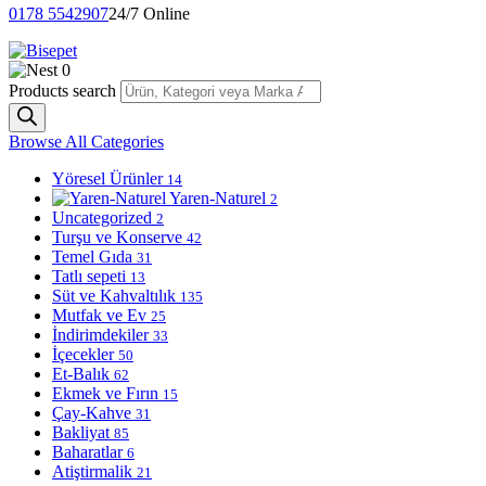
0178 5542907
24/7 Online
0
Products search
Browse All Categories
Yöresel Ürünler
14
Yaren-Naturel
2
Uncategorized
2
Turşu ve Konserve
42
Temel Gıda
31
Tatlı sepeti
13
Süt ve Kahvaltılık
135
Mutfak ve Ev
25
İndirimdekiler
33
İçecekler
50
Et-Balık
62
Ekmek ve Fırın
15
Çay-Kahve
31
Bakliyat
85
Baharatlar
6
Atiştirmalik
21