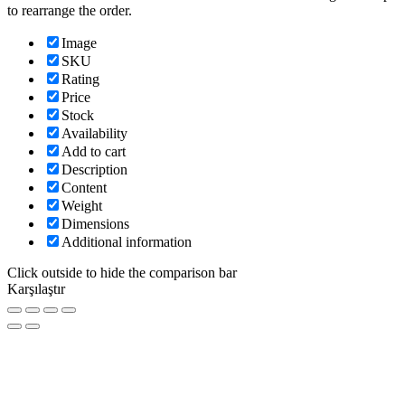
to rearrange the order.
Image
SKU
Rating
Price
Stock
Availability
Add to cart
Description
Content
Weight
Dimensions
Additional information
Click outside to hide the comparison bar
Karşılaştır