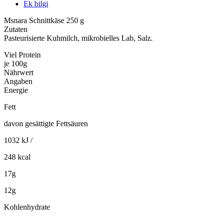
Ek bilgi
Msnara Schnittkäse 250 g
Zutaten
Pasteurisierte Kuhmilch, mikrobielles Lab, Salz.
Viel Protein
je 100g
Nährwert
Angaben
Energie
Fett
davon gesättigte Fettsäuren
1032 kJ /
248 kcal
17g
12g
Kohlenhydrate