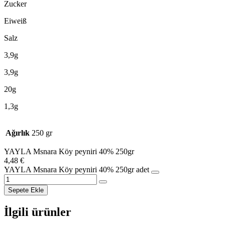
Zucker
Eiweiß
Salz
3,9g
3,9g
20g
1,3g
Ağırlık
250 gr
YAYLA Msnara Köy peyniri 40% 250gr
4,48
€
YAYLA Msnara Köy peyniri 40% 250gr adet
Sepete Ekle
İlgili ürünler