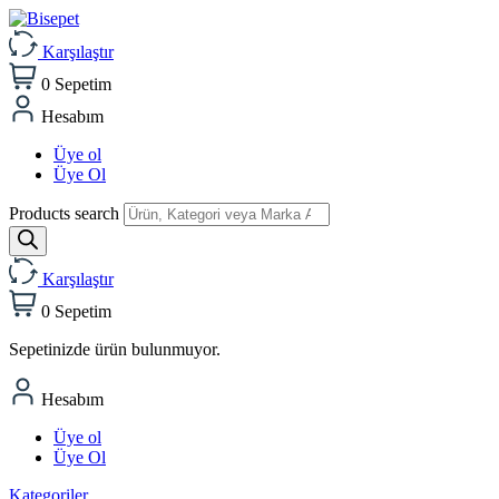
Karşılaştır
0
Sepetim
Hesabım
Üye ol
Üye Ol
Products search
Karşılaştır
0
Sepetim
Sepetinizde ürün bulunmuyor.
Hesabım
Üye ol
Üye Ol
Kategoriler