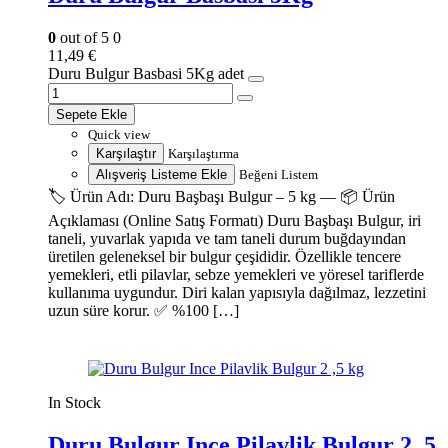
0
out of 5
0
11,49
€
Duru Bulgur Basbasi 5Kg adet
Sepete Ekle
Quick view
Karşılaştır
Karşılaştırma
Alışveriş Listeme Ekle
Beğeni Listem
🏷️ Ürün Adı: Duru Başbaşı Bulgur – 5 kg — 📦 Ürün
Açıklaması (Online Satış Formatı) Duru Başbaşı Bulgur, iri
taneli, yuvarlak yapıda ve tam taneli durum buğdayından
üretilen geleneksel bir bulgur çeşididir. Özellikle tencere
yemekleri, etli pilavlar, sebze yemekleri ve yöresel tariflerde
kullanıma uygundur. Diri kalan yapısıyla dağılmaz, lezzetini
uzun süre korur. ✅ %100 […]
In Stock
Duru Bulgur Ince Pilavlik Bulgur 2 ,5