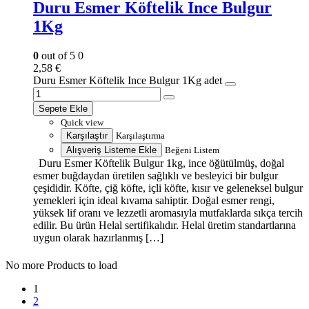
Duru Esmer Köftelik Ince Bulgur
1Kg
0
out of 5
0
2,58
€
Duru Esmer Köftelik Ince Bulgur 1Kg adet
Sepete Ekle
Quick view
Karşılaştır
Karşılaştırma
Alışveriş Listeme Ekle
Beğeni Listem
Duru Esmer Köftelik Bulgur 1kg, ince öğütülmüş, doğal
esmer buğdaydan üretilen sağlıklı ve besleyici bir bulgur
çeşididir. Köfte, çiğ köfte, içli köfte, kısır ve geleneksel bulgur
yemekleri için ideal kıvama sahiptir. Doğal esmer rengi,
yüksek lif oranı ve lezzetli aromasıyla mutfaklarda sıkça tercih
edilir. Bu ürün Helal sertifikalıdır. Helal üretim standartlarına
uygun olarak hazırlanmış […]
No more Products to load
1
2