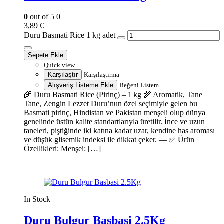
0
out of 5
0
3,89
€
Duru Basmati Rice 1 kg adet
Sepete Ekle
Quick view
Karşılaştır
Karşılaştırma
Alışveriş Listeme Ekle
Beğeni Listem
🌾 Duru Basmati Rice (Pirinç) – 1 kg 🌾 Aromatik, Tane
Tane, Zengin Lezzet Duru’nun özel seçimiyle gelen bu
Basmati pirinç, Hindistan ve Pakistan menşeli olup dünya
genelinde üstün kalite standartlarıyla üretilir. İnce ve uzun
taneleri, piştiğinde iki katına kadar uzar, kendine has aroması
ve düşük glisemik indeksi ile dikkat çeker. — ✅ Ürün
Özellikleri: Menşei: […]
In Stock
Duru Bulgur Basbasi 2.5Kg