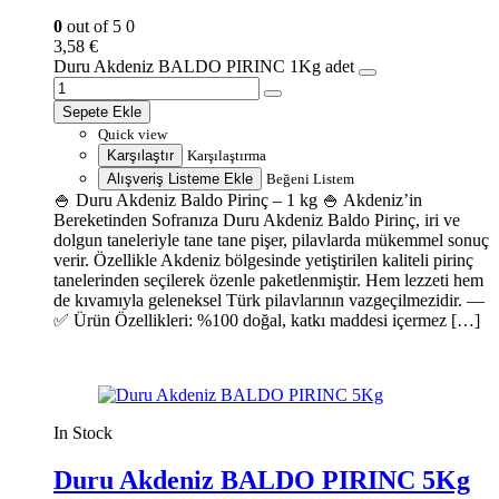
0
out of 5
0
3,58
€
Duru Akdeniz BALDO PIRINC 1Kg adet
Sepete Ekle
Quick view
Karşılaştır
Karşılaştırma
Alışveriş Listeme Ekle
Beğeni Listem
🍚 Duru Akdeniz Baldo Pirinç – 1 kg 🍚 Akdeniz’in
Bereketinden Sofranıza Duru Akdeniz Baldo Pirinç, iri ve
dolgun taneleriyle tane tane pişer, pilavlarda mükemmel sonuç
verir. Özellikle Akdeniz bölgesinde yetiştirilen kaliteli pirinç
tanelerinden seçilerek özenle paketlenmiştir. Hem lezzeti hem
de kıvamıyla geleneksel Türk pilavlarının vazgeçilmezidir. —
✅ Ürün Özellikleri: %100 doğal, katkı maddesi içermez […]
In Stock
Duru Akdeniz BALDO PIRINC 5Kg