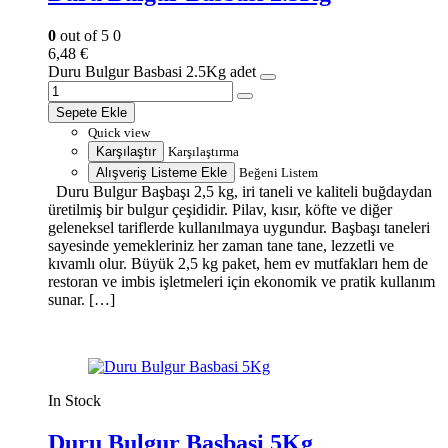
0
out of 5
0
6,48
€
Duru Bulgur Basbasi 2.5Kg adet
Sepete Ekle
Quick view
Karşılaştır
Karşılaştırma
Alışveriş Listeme Ekle
Beğeni Listem
Duru Bulgur Başbaşı 2,5 kg, iri taneli ve kaliteli buğdaydan
üretilmiş bir bulgur çeşididir. Pilav, kısır, köfte ve diğer
geleneksel tariflerde kullanılmaya uygundur. Başbaşı taneleri
sayesinde yemekleriniz her zaman tane tane, lezzetli ve
kıvamlı olur. Büyük 2,5 kg paket, hem ev mutfakları hem de
restoran ve imbis işletmeleri için ekonomik ve pratik kullanım
sunar. […]
In Stock
Duru Bulgur Basbasi 5Kg