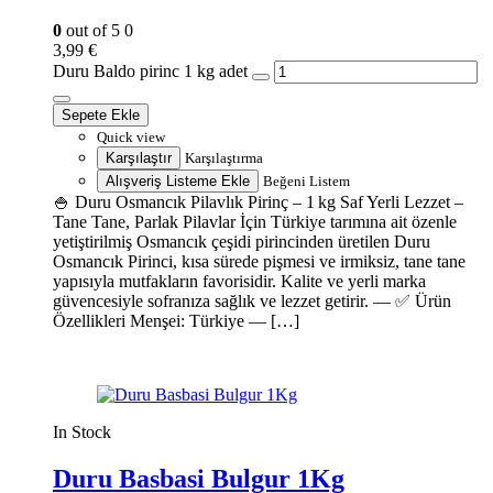
0
out of 5
0
3,99
€
Duru Baldo pirinc 1 kg adet
Sepete Ekle
Quick view
Karşılaştır
Karşılaştırma
Alışveriş Listeme Ekle
Beğeni Listem
🍚 Duru Osmancık Pilavlık Pirinç – 1 kg Saf Yerli Lezzet –
Tane Tane, Parlak Pilavlar İçin Türkiye tarımına ait özenle
yetiştirilmiş Osmancık çeşidi pirincinden üretilen Duru
Osmancık Pirinci, kısa sürede pişmesi ve irmiksiz, tane tane
yapısıyla mutfakların favorisidir. Kalite ve yerli marka
güvencesiyle sofranıza sağlık ve lezzet getirir. — ✅ Ürün
Özellikleri Menşei: Türkiye — […]
In Stock
Duru Basbasi Bulgur 1Kg