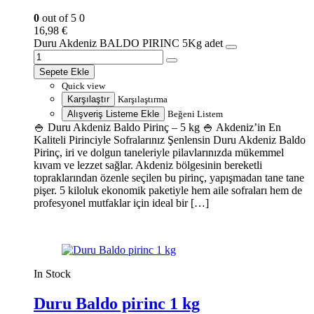
0
out of 5
0
16,98
€
Duru Akdeniz BALDO PIRINC 5Kg adet
Sepete Ekle
Quick view
Karşılaştır
Karşılaştırma
Alışveriş Listeme Ekle
Beğeni Listem
🍚 Duru Akdeniz Baldo Pirinç – 5 kg 🍚 Akdeniz’in En
Kaliteli Pirinciyle Sofralarınız Şenlensin Duru Akdeniz Baldo
Pirinç, iri ve dolgun taneleriyle pilavlarınızda mükemmel
kıvam ve lezzet sağlar. Akdeniz bölgesinin bereketli
topraklarından özenle seçilen bu pirinç, yapışmadan tane tane
pişer. 5 kiloluk ekonomik paketiyle hem aile sofraları hem de
profesyonel mutfaklar için ideal bir […]
In Stock
Duru Baldo pirinc 1 kg