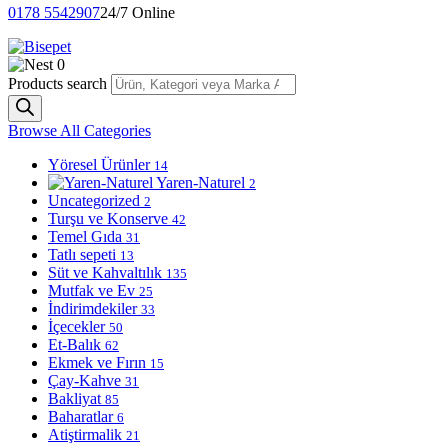
0178 5542907
24/7 Online
0
Products search
Browse All Categories
Yöresel Ürünler
14
Yaren-Naturel
2
Uncategorized
2
Turşu ve Konserve
42
Temel Gıda
31
Tatlı sepeti
13
Süt ve Kahvaltılık
135
Mutfak ve Ev
25
İndirimdekiler
33
İçecekler
50
Et-Balık
62
Ekmek ve Fırın
15
Çay-Kahve
31
Bakliyat
85
Baharatlar
6
Atiştirmalik
21