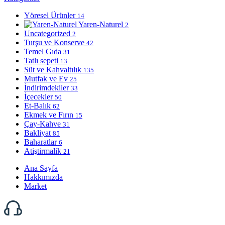
Yöresel Ürünler
14
Yaren-Naturel
2
Uncategorized
2
Turşu ve Konserve
42
Temel Gıda
31
Tatlı sepeti
13
Süt ve Kahvaltılık
135
Mutfak ve Ev
25
İndirimdekiler
33
İçecekler
50
Et-Balık
62
Ekmek ve Fırın
15
Çay-Kahve
31
Bakliyat
85
Baharatlar
6
Atiştirmalik
21
Ana Sayfa
Hakkımızda
Market