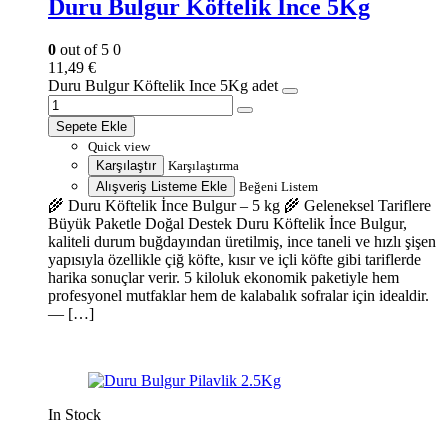
Duru Bulgur Köftelik Ince 5Kg
0
out of 5
0
11,49
€
Duru Bulgur Köftelik Ince 5Kg adet
Sepete Ekle
Quick view
Karşılaştır
Karşılaştırma
Alışveriş Listeme Ekle
Beğeni Listem
🌾 Duru Köftelik İnce Bulgur – 5 kg 🌾 Geleneksel Tariflere
Büyük Paketle Doğal Destek Duru Köftelik İnce Bulgur,
kaliteli durum buğdayından üretilmiş, ince taneli ve hızlı şişen
yapısıyla özellikle çiğ köfte, kısır ve içli köfte gibi tariflerde
harika sonuçlar verir. 5 kiloluk ekonomik paketiyle hem
profesyonel mutfaklar hem de kalabalık sofralar için idealdir.
— […]
In Stock