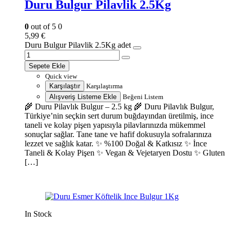
Duru Bulgur Pilavlik 2.5Kg
0
out of 5
0
5,99
€
Duru Bulgur Pilavlik 2.5Kg adet
Sepete Ekle
Quick view
Karşılaştır
Karşılaştırma
Alışveriş Listeme Ekle
Beğeni Listem
🌾 Duru Pilavlık Bulgur – 2.5 kg 🌾 Duru Pilavlık Bulgur,
Türkiye’nin seçkin sert durum buğdayından üretilmiş, ince
taneli ve kolay pişen yapısıyla pilavlarınızda mükemmel
sonuçlar sağlar. Tane tane ve hafif dokusuyla sofralarınıza
lezzet ve sağlık katar. ✨ %100 Doğal & Katkısız ✨ İnce
Taneli & Kolay Pişen ✨ Vegan & Vejetaryen Dostu ✨ Gluten
[…]
In Stock