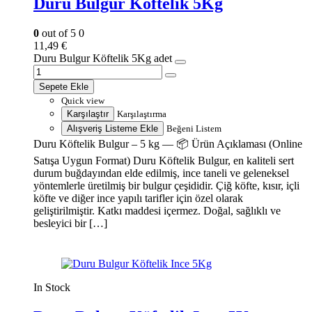
Duru Bulgur Köftelik 5Kg
0
out of 5
0
11,49
€
Duru Bulgur Köftelik 5Kg adet
Sepete Ekle
Quick view
Karşılaştır
Karşılaştırma
Alışveriş Listeme Ekle
Beğeni Listem
Duru Köftelik Bulgur – 5 kg — 📦 Ürün Açıklaması (Online
Satışa Uygun Format) Duru Köftelik Bulgur, en kaliteli sert
durum buğdayından elde edilmiş, ince taneli ve geleneksel
yöntemlerle üretilmiş bir bulgur çeşididir. Çiğ köfte, kısır, içli
köfte ve diğer ince yapılı tarifler için özel olarak
geliştirilmiştir. Katkı maddesi içermez. Doğal, sağlıklı ve
besleyici bir […]
In Stock