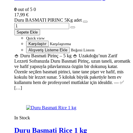
0
out of 5
0
17,99
€
Duru BASMATI PIRINC 5Kg adet
Sepete Ekle
Quick view
Karşılaştır
Karşılaştırma
Alışveriş Listeme Ekle
Beğeni Listem
🍚 Duru Basmati Pirinç – 5 kg 🍚 Uzakdoğu’nun Zarif
Lezzeti Sofranızda Duru Basmati Pirinç, uzun taneli, aromatik
ve hafif yapısıyla pilavlarınıza özgün bir dokunuş katar.
Özenle seçilen basmati pirinci, tane tane pişer ve hafif, mis
kokulu bir lezzet sunar. 5 kiloluk büyük paketiyle hem ev
kullanımı hem de profesyonel mutfaklar için idealdir. — ✅
[…]
In Stock
Duru Basmati Rice 1 kg