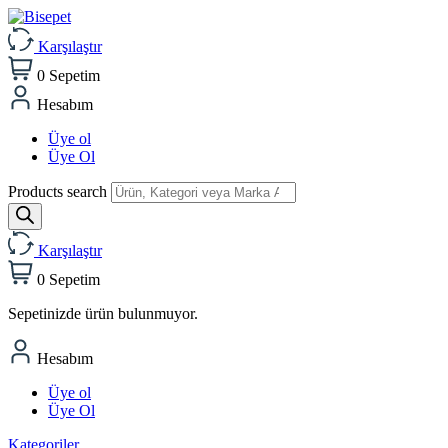
Karşılaştır
0
Sepetim
Hesabım
Üye ol
Üye Ol
Products search
Karşılaştır
0
Sepetim
Sepetinizde ürün bulunmuyor.
Hesabım
Üye ol
Üye Ol
Kategoriler