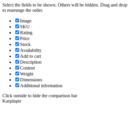
Select the fields to be shown. Others will be hidden. Drag and drop
to rearrange the order.
Image
SKU
Rating
Price
Stock
Availability
Add to cart
Description
Content
Weight
Dimensions
Additional information
Click outside to hide the comparison bar
Karşılaştır