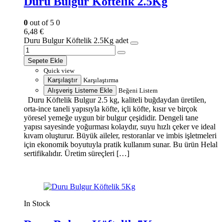
Duru Bulgur Köftelik 2.5Kg
0
out of 5
0
6,48
€
Duru Bulgur Köftelik 2.5Kg adet
Sepete Ekle
Quick view
Karşılaştır
Karşılaştırma
Alışveriş Listeme Ekle
Beğeni Listem
Duru Köftelik Bulgur 2.5 kg, kaliteli buğdaydan üretilen,
orta-ince taneli yapısıyla köfte, içli köfte, kısır ve birçok
yöresel yemeğe uygun bir bulgur çeşididir. Dengeli tane
yapısı sayesinde yoğurması kolaydır, suyu hızlı çeker ve ideal
kıvam oluşturur. Büyük aileler, restoranlar ve imbis işletmeleri
için ekonomik boyutuyla pratik kullanım sunar. Bu ürün Helal
sertifikalıdır. Üretim süreçleri […]
In Stock