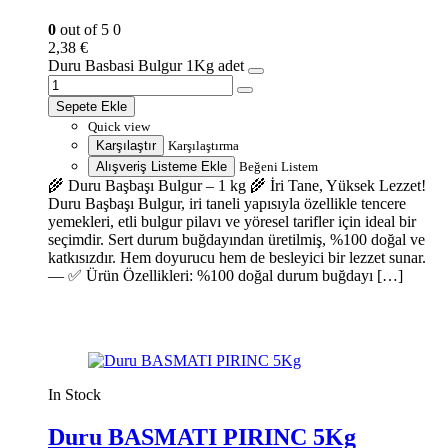
0
out of 5
0
2,38
€
Duru Basbasi Bulgur 1Kg adet
Sepete Ekle
Quick view
Karşılaştır
Karşılaştırma
Alışveriş Listeme Ekle
Beğeni Listem
🌾 Duru Başbaşı Bulgur – 1 kg 🌾 İri Tane, Yüksek Lezzet!
Duru Başbaşı Bulgur, iri taneli yapısıyla özellikle tencere
yemekleri, etli bulgur pilavı ve yöresel tarifler için ideal bir
seçimdir. Sert durum buğdayından üretilmiş, %100 doğal ve
katkısızdır. Hem doyurucu hem de besleyici bir lezzet sunar.
— ✅ Ürün Özellikleri: %100 doğal durum buğdayı […]
In Stock
Duru BASMATI PIRINC 5Kg