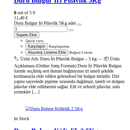
Duru Bulgur Iri Pilavlik 5Kg
0
out of 5
0
11,49
€
Duru Bulgur Iri Pilavlik 5Kg adet
Sepete Ekle
Quick view
Karşılaştır
Karşılaştırma
Alışveriş Listeme Ekle
Beğeni Listem
🏷️ Ürün Adı: Duru İri Pilavlık Bulgur – 5 kg — 📦 Ürün
Açıklaması (Online Satış Formatı) Duru İri Pilavlık Bulgur,
özenle seçilmiş sert durum buğdayının iri taneli şekilde
kırılmasıyla elde edilen geleneksel bir bulgur türüdür. Diri
yapısı sayesinde pişirme sırasında dağılmaz, taneli ve dolgun
pilavlar elde edilmesini sağlar. Etli ve sebzeli pilavlar, sulu
yemekler […]
In Stock