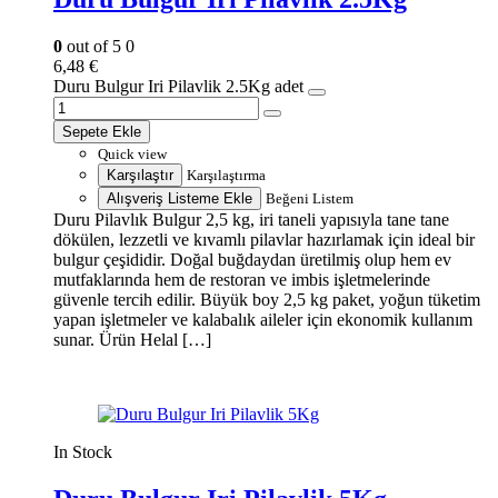
0
out of 5
0
6,48
€
Duru Bulgur Iri Pilavlik 2.5Kg adet
Sepete Ekle
Quick view
Karşılaştır
Karşılaştırma
Alışveriş Listeme Ekle
Beğeni Listem
Duru Pilavlık Bulgur 2,5 kg, iri taneli yapısıyla tane tane
dökülen, lezzetli ve kıvamlı pilavlar hazırlamak için ideal bir
bulgur çeşididir. Doğal buğdaydan üretilmiş olup hem ev
mutfaklarında hem de restoran ve imbis işletmelerinde
güvenle tercih edilir. Büyük boy 2,5 kg paket, yoğun tüketim
yapan işletmeler ve kalabalık aileler için ekonomik kullanım
sunar. Ürün Helal […]
In Stock