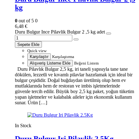
kg
0
out of 5
0
6,48
€
Duru Bulgur Ince Pilavlik Bulgur 2 ,5 kg adet
Sepete Ekle
Quick view
Karşılaştır
Karşılaştırma
Alışveriş Listeme Ekle
Beğeni Listem
Duru Pilavlık Bulgur 2,5 kg, iri taneli yapısıyla tane tane
dökülen, lezzetli ve kıvamlı pilavlar hazırlamak için ideal bir
bulgur çeşididir. Doğal buğdaydan üretilmiş olup hem ev
mutfaklarında hem de restoran ve imbis işletmelerinde
güvenle tercih edilir. Büyük boy 2,5 kg paket, yoğun tüketim
yapan işletmeler ve kalabalık aileler için ekonomik kullanım
sunar. Ürün […]
In Stock
Duru Bulgur Iri Pilavlik 2.5Kg