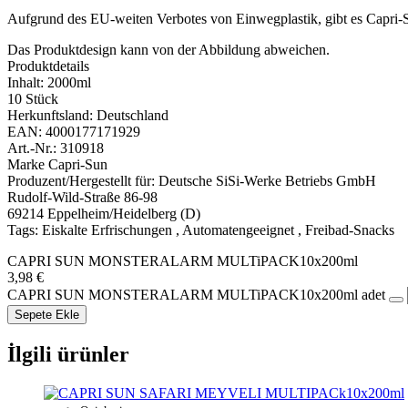
Aufgrund des EU-weiten Verbotes von Einwegplastik, gibt es Capri-S
Das Produktdesign kann von der Abbildung abweichen.
Produktdetails
Inhalt: 2000ml
10 Stück
Herkunftsland: Deutschland
EAN: 4000177171929
Art.-Nr.: 310918
Marke Capri-Sun
Produzent/Hergestellt für: Deutsche SiSi-Werke Betriebs GmbH
Rudolf-Wild-Straße 86-98
69214 Eppelheim/Heidelberg (D)
Tags: Eiskalte Erfrischungen , Automatengeeignet , Freibad-Snacks
CAPRI SUN MONSTERALARM MULTiPACK10x200ml
3,98
€
CAPRI SUN MONSTERALARM MULTiPACK10x200ml adet
Sepete Ekle
İlgili ürünler