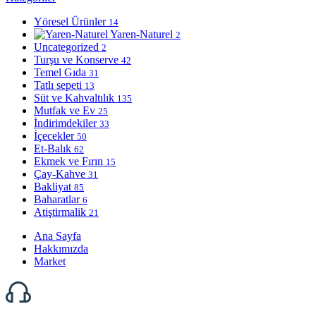
Yöresel Ürünler
14
Yaren-Naturel
2
Uncategorized
2
Turşu ve Konserve
42
Temel Gıda
31
Tatlı sepeti
13
Süt ve Kahvaltılık
135
Mutfak ve Ev
25
İndirimdekiler
33
İçecekler
50
Et-Balık
62
Ekmek ve Fırın
15
Çay-Kahve
31
Bakliyat
85
Baharatlar
6
Atiştirmalik
21
Ana Sayfa
Hakkımızda
Market