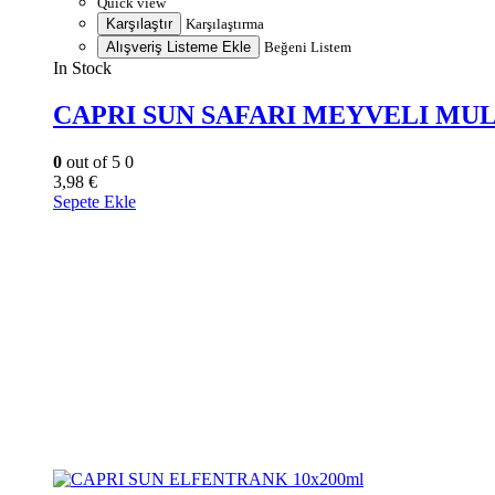
Quick view
Karşılaştır
Karşılaştırma
Alışveriş Listeme Ekle
Beğeni Listem
In Stock
CAPRI SUN SAFARI MEYVELI MUL
0
out of 5
0
3,98
€
Sepete Ekle