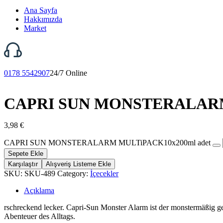
Ana Sayfa
Hakkımızda
Market
0178 5542907
24/7 Online
CAPRI SUN MONSTERALARM
3,98
€
CAPRI SUN MONSTERALARM MULTiPACK10x200ml adet
Sepete Ekle
Karşılaştır
Alışveriş Listeme Ekle
SKU:
SKU-489
Category:
İçecekler
Açıklama
rschreckend lecker. Capri-Sun Monster Alarm ist der monstermäßig gel
Abenteuer des Alltags.