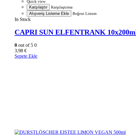
Quick view
Karşılaştır
Karşılaştırma
Alışveriş Listeme Ekle
Beğeni Listem
In Stock
CAPRI SUN ELFENTRANK 10x200m
0
out of 5
0
3,98
€
Sepete Ekle