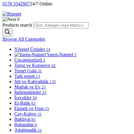
0178 5542907
24/7 Online
0
Products search
Browse All Categories
Yöresel Ürünler
14
Yaren-Naturel
2
Uncategorized
2
Turşu ve Konserve
42
Temel Gıda
31
Tatlı sepeti
13
Süt ve Kahvaltılık
135
Mutfak ve Ev
25
İndirimdekiler
33
İçecekler
50
Et-Balık
62
Ekmek ve Fırın
15
Çay-Kahve
31
Bakliyat
85
Baharatlar
6
Atiştirmalik
21