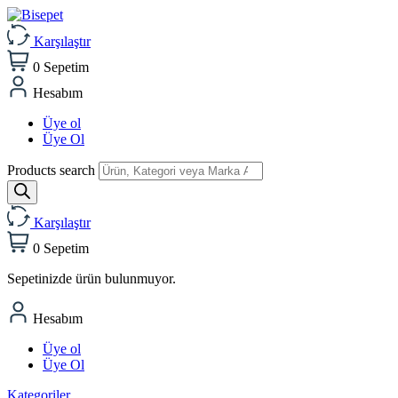
Karşılaştır
0
Sepetim
Hesabım
Üye ol
Üye Ol
Products search
Karşılaştır
0
Sepetim
Sepetinizde ürün bulunmuyor.
Hesabım
Üye ol
Üye Ol
Kategoriler