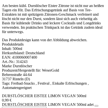
Am besten kühl. Durstlöscher Eistee Zitrone ist nicht nur an heißen
Tagen ein Hit. Das Erfrischungsgetränk auf Basis von Tee-
Extrakten ist mit spritzigem Zitronen-Geschmack verfeinert und
löscht nicht nur den Durst, sondern lässt sich auch vielseitig als
Basis für kühlende Drinks und leckere Cocktails und Longdrinks
verwenden. Im praktischen Trinkpack ist das Getränk zudem ideal
für unterwegs.
Das Produktdesign kann von der Abbildung abweichen.
Produktdetails
Inhalt: 500ml
Herkunftsland: Deutschland
EAN: 4100060007400
Art.-Nr.: 314243
Marke Durstlöscher
Produzent/Hergestellt für: WeserGold
Behrenstraße 44-64
31737 Rinteln (D)
Tags: Freibad-Snacks , Festival , Eiskalte Erfrischungen ,
Automatengeeignet
DURSTLÖSCHER EISTEE LIMON VEGAN 500ml
0,99
€
DURSTLÖSCHER EISTEE LIMON VEGAN 500ml adet