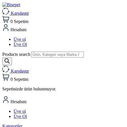
Karşılaştır
0
Sepetim
Hesabım
Üye ol
Üye Ol
Products search
Karşılaştır
0
Sepetim
Sepetinizde ürün bulunmuyor.
Hesabım
Üye ol
Üye Ol
Kategoriler