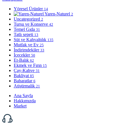
Yöresel Ürünler
14
Yaren-Naturel
2
Uncategorized
2
Turşu ve Konserve
42
Temel Gıda
31
Tatlı sepeti
13
Süt ve Kahvaltılık
135
Mutfak ve Ev
25
İndirimdekiler
33
İçecekler
50
Et-Balık
62
Ekmek ve Fırın
15
Çay-Kahve
31
Bakliyat
85
Baharatlar
6
Atiştirmalik
21
Ana Sayfa
Hakkımızda
Market