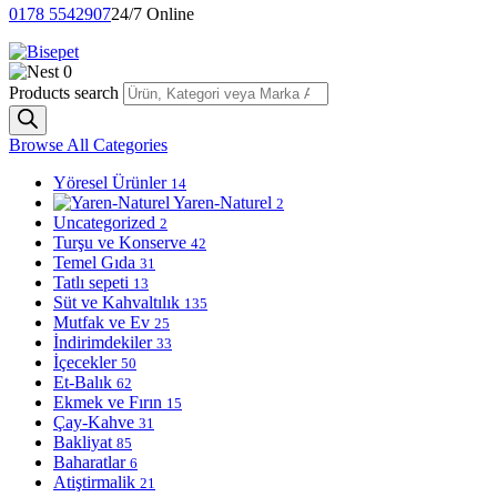
0178 5542907
24/7 Online
0
Products search
Browse All Categories
Yöresel Ürünler
14
Yaren-Naturel
2
Uncategorized
2
Turşu ve Konserve
42
Temel Gıda
31
Tatlı sepeti
13
Süt ve Kahvaltılık
135
Mutfak ve Ev
25
İndirimdekiler
33
İçecekler
50
Et-Balık
62
Ekmek ve Fırın
15
Çay-Kahve
31
Bakliyat
85
Baharatlar
6
Atiştirmalik
21